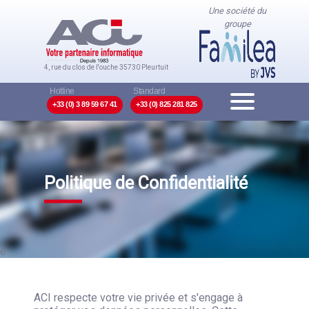
Une société du
groupe
4, rue du clos de l'ouche
35730 Pleurtuit
+33 (0) 3 89 59 67 41
+33 (0) 825 281 825
Politique de Confidentialité
e
ACI respecte votre vie privée et s'engage à